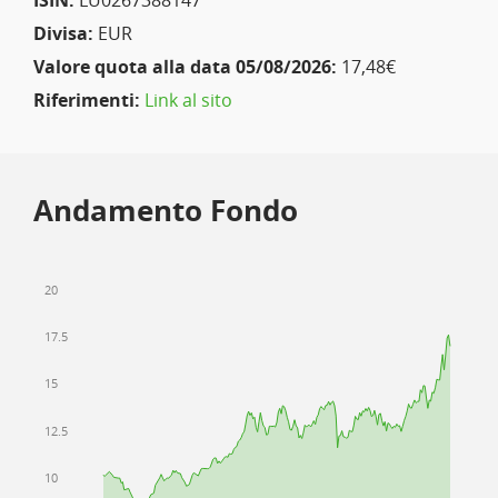
ISIN:
LU0267388147
Divisa:
EUR
Valore quota alla data 05/08/2026:
17,48€
Riferimenti:
Link al sito
Andamento Fondo
20
17.5
15
12.5
10