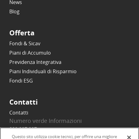
News
Blog
Offerta
Fondi & Sicav
Piani di Accumulo
Previdenza Integrativa
Piani Individuali di Risparmio
Fondi ESG
Contatti
Contatti
Numero verde Informazioni
800 097 097
Email
Questo sito utilizza cookie tecnici, per offrire una migliore