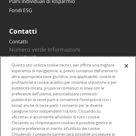
Piani Individuali di Risparmio
Fondi ESG
Contatti
Contatti
Numero verde Informazioni
800 097 097
Email
Questo sito utilizza cookie tecnici, per offrire una migliore
esperienza di navigazione, e, previo consenso dell’utente (o
info@onlinesim.it
altra appropriata base giuridica, ove applicabile), cookie di
profilazione e cookie analitici per ottenere statistiche e per
pubblicità mirata, proporre contenuti in linea con le
Social
preferenze dell’utente, personalizzare contenuti
pubblicitari di terze parti e consentire l’interazione con i
social, anche di terze parti. I consensi per le diverse
categorie sono indipendenti tra loro. Cliccando su
«Accetta» si acconsente all’utilizzo di tutti i cookie.
©2026 Online SIM, società del gruppo bancario ERSEL - P.IVA
Cliccando su «Impostazioni cookie» è possibile gestire le
proprie preferenze in merito all’utilizzo dei cookie.
12927410154
Chiudendo il presente banner sarà possibile proseguire la