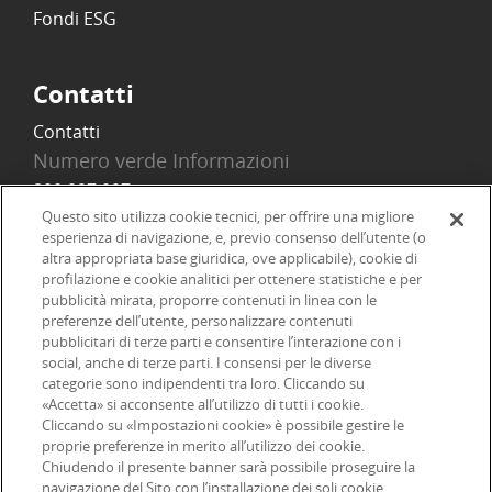
Fondi ESG
Contatti
Contatti
Numero verde Informazioni
800 097 097
Email
Questo sito utilizza cookie tecnici, per offrire una migliore
esperienza di navigazione, e, previo consenso dell’utente (o
info@onlinesim.it
altra appropriata base giuridica, ove applicabile), cookie di
profilazione e cookie analitici per ottenere statistiche e per
pubblicità mirata, proporre contenuti in linea con le
Social
preferenze dell’utente, personalizzare contenuti
pubblicitari di terze parti e consentire l’interazione con i
social, anche di terze parti. I consensi per le diverse
categorie sono indipendenti tra loro. Cliccando su
«Accetta» si acconsente all’utilizzo di tutti i cookie.
©2026 Online SIM, società del gruppo bancario ERSEL - P.IVA
Cliccando su «Impostazioni cookie» è possibile gestire le
proprie preferenze in merito all’utilizzo dei cookie.
12927410154
Chiudendo il presente banner sarà possibile proseguire la
navigazione del Sito con l’installazione dei soli cookie