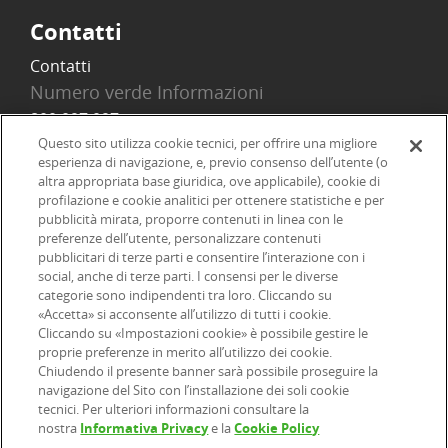
Contatti
Contatti
Numero verde Informazioni
800 097 097
Email
Questo sito utilizza cookie tecnici, per offrire una migliore
esperienza di navigazione, e, previo consenso dell’utente (o
info@onlinesim.it
altra appropriata base giuridica, ove applicabile), cookie di
profilazione e cookie analitici per ottenere statistiche e per
pubblicità mirata, proporre contenuti in linea con le
Social
preferenze dell’utente, personalizzare contenuti
pubblicitari di terze parti e consentire l’interazione con i
social, anche di terze parti. I consensi per le diverse
categorie sono indipendenti tra loro. Cliccando su
«Accetta» si acconsente all’utilizzo di tutti i cookie.
©2026 Online SIM, società del gruppo bancario ERSEL - P.IVA
Cliccando su «Impostazioni cookie» è possibile gestire le
proprie preferenze in merito all’utilizzo dei cookie.
12927410154
Chiudendo il presente banner sarà possibile proseguire la
navigazione del Sito con l’installazione dei soli cookie
tecnici. Per ulteriori informazioni consultare la
|
|
|
Informazioni legali
Dichiarazione di accessibilità
Privacy
nostra
Informativa Privacy
e la
Cookie Policy
|
|
|
|
Cookie
Arbitro ACF
Reclami
Firma digitale
FAQ e Sicurezza