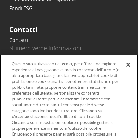
Fondi ESG
Contatti
Contatti
Numero verde Informazioni
800 097 097
Email
Questo sito utilizza cookie tecnici, per offrire una migliore
esperienza di navigazione, e, previo consenso dell’utente (o
info@onlinesim.it
altra appropriata base giuridica, ove applicabile), cookie di
profilazione e cookie analitici per ottenere statistiche e per
pubblicità mirata, proporre contenuti in linea con le
Social
preferenze dell’utente, personalizzare contenuti
pubblicitari di terze parti e consentire l’interazione con i
social, anche di terze parti. I consensi per le diverse
categorie sono indipendenti tra loro. Cliccando su
«Accetta» si acconsente all’utilizzo di tutti i cookie.
©2026 Online SIM, società del gruppo bancario ERSEL - P.IVA
Cliccando su «Impostazioni cookie» è possibile gestire le
proprie preferenze in merito all’utilizzo dei cookie.
12927410154
Chiudendo il presente banner sarà possibile proseguire la