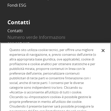
Fondi ESG
Contatti
Contatti
Numero verde Informazioni
800 097 097
Email
Questo sito utilizza cookie tecnici, per offrire una migliore
esperienza di navigazione, e, previo consenso dell’utente (o
info@onlinesim.it
altra appropriata base giuridica, ove applicabile), cookie di
profilazione e cookie analitici per ottenere statistiche e per
pubblicità mirata, proporre contenuti in linea con le
Social
preferenze dell’utente, personalizzare contenuti
pubblicitari di terze parti e consentire l’interazione con i
social, anche di terze parti. I consensi per le diverse
categorie sono indipendenti tra loro. Cliccando su
«Accetta» si acconsente all’utilizzo di tutti i cookie.
©2026 Online SIM, società del gruppo bancario ERSEL - P.IVA
Cliccando su «Impostazioni cookie» è possibile gestire le
proprie preferenze in merito all’utilizzo dei cookie.
12927410154
Chiudendo il presente banner sarà possibile proseguire la