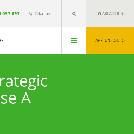
0 097 097
Chiamami
AREA CLIENTI
phone_forwarded
SG
APRI UN CONTO
rategic
sse A