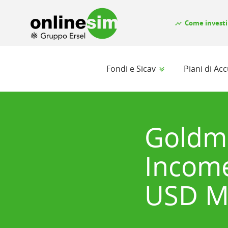
Come investi
timeline
Fondi e Sicav
Piani di A
Goldma
Income
USD M