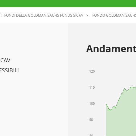
I I FONDI DELLA GOLDMAN SACHS FUNDS SICAV
FONDO GOLDMAN SACHS 
Andament
ICAV
SSIBILI
120
110
100
90
80