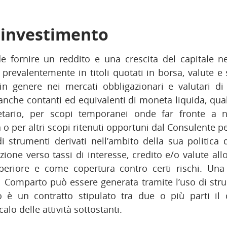
i investimento
e fornire un reddito e una crescita del capitale ne
prevalentemente in titoli quotati in borsa, valute e 
i in genere nei mercati obbligazionari e valutari di
nche contanti ed equivalenti di moneta liquida, qua
ario, per scopi temporanei onde far fronte a ne
o per altri scopi ritenuti opportuni dal Consulente per
 strumenti derivati nell’ambito della sua politica 
zione verso tassi di interesse, credito e/o valute al
eriore e come copertura contro certi rischi. Una q
l Comparto può essere generata tramite l’uso di str
o è un contratto stipulato tra due o più parti il 
alo delle attività sottostanti.