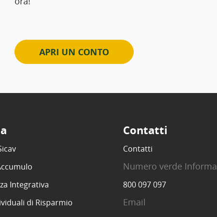
ora!
APRI UN CONTO
ta
Contatti
Sicav
Contatti
Numero verde Informa
 Accumulo
za Integrativa
800 097 097
Email
ividuali di Risparmio