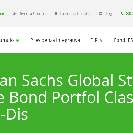
80
re
Diventa Cliente
La nostra foresta
Blog
person_add_alt_1
local_florist
message
ccumulo
Previdenza Integrativa
PIR
Fondi E
n Sachs Global St
 Bond Portfol Cla
-Dis