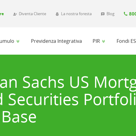
80
re
Diventa Cliente
La nostra foresta
Blog
person_add_alt_1
local_florist
message
ccumulo
Previdenza Integrativa
PIR
Fondi E
an Sachs US Mort
 Securities Portfol
 Base