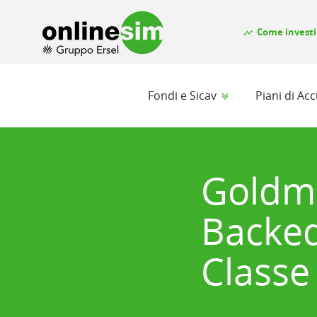
Come investi
timeline
Fondi e Sicav
Piani di A
Goldm
Backed
Classe