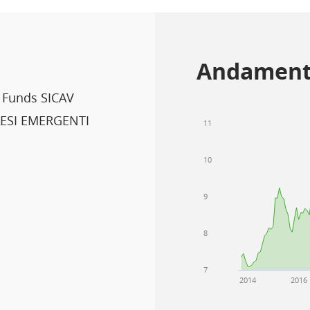
Andament
 Funds SICAV
ESI EMERGENTI
11
10
9
8
7
2014
2016