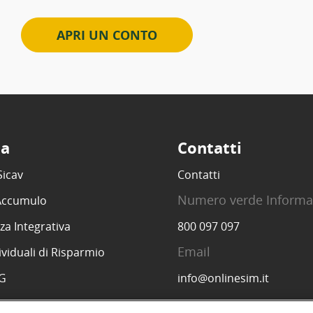
APRI UN CONTO
ta
Contatti
Sicav
Contatti
Numero verde Informa
 Accumulo
za Integrativa
800 097 097
Email
ividuali di Risparmio
SG
info@onlinesim.it