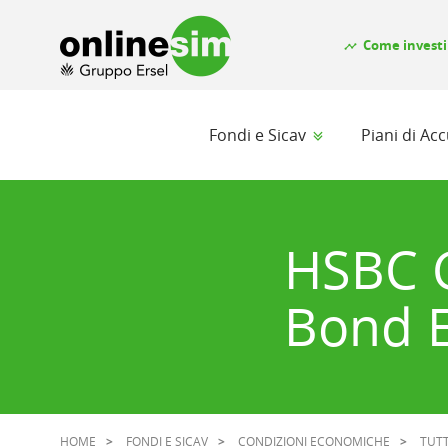
Come investi
timeline
Fondi e Sicav
Piani di A
HSBC G
Bond 
HOME
FONDI E SICAV
CONDIZIONI ECONOMICHE
TUTT