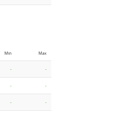
Min
Max
-
-
-
-
-
-