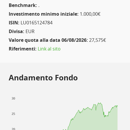
Benchmark:
.
Investimento minimo iniziale:
1.000,00€
ISIN:
LU0165124784
Divisa:
EUR
Valore quota alla data 06/08/2026:
27,575€
Riferimenti:
Link al sito
Andamento Fondo
30
25
20