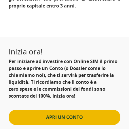
proprio capitale entro 3 anni.
Inizia ora!
Per iniziare ad investire con Online SIM il primo
passo e
aprire un Conto
(o Dossier come lo
chiamiamo noi), che ti servirà per trasferire la
liquidità. Ti ricordiamo che il
conto è a
zero
spese e le
commissioni dei fondi sono
scontate del 100%
. Inizia ora!
APRI UN CONTO