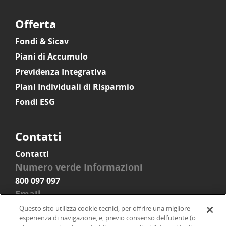
Offerta
Fondi & Sicav
Piani di Accumulo
Previdenza Integrativa
Piani Individuali di Risparmio
Fondi ESG
Contatti
Contatti
Numero verde Informazioni
800 097 097
Email
info@onlinesim.it
Questo sito utilizza cookie tecnici, per offrire una migliore
esperienza di navigazione, e, previo consenso dell’utente (o