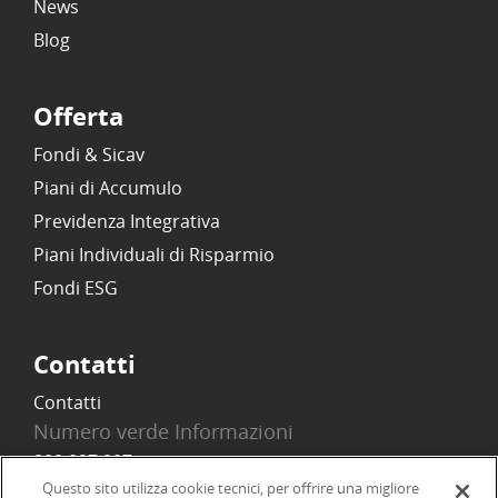
News
Blog
Offerta
Fondi & Sicav
Piani di Accumulo
Previdenza Integrativa
Piani Individuali di Risparmio
Fondi ESG
Contatti
Contatti
Numero verde Informazioni
800 097 097
Email
Questo sito utilizza cookie tecnici, per offrire una migliore