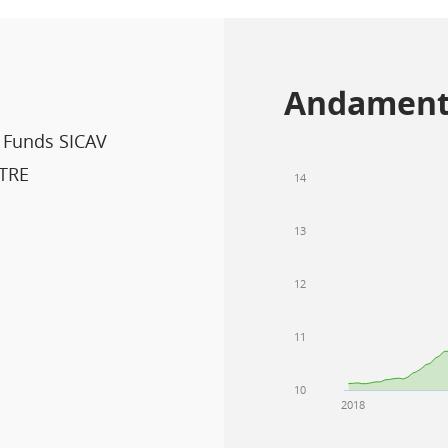
Andament
 Funds SICAV
TRE
14
13
12
11
10
2018