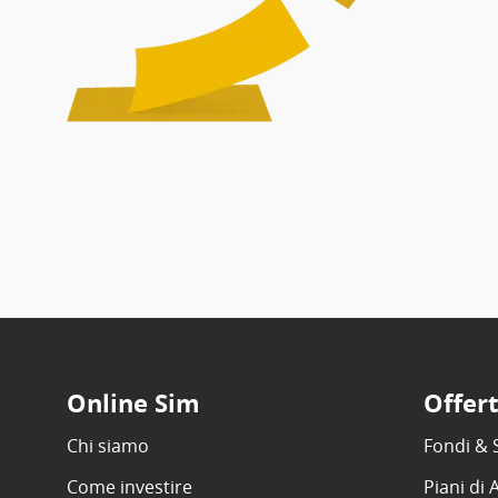
Online Sim
Offer
Chi siamo
Fondi & 
Come investire
Piani di