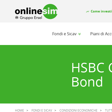
Come investi
timeline
Fondi e Sicav
Piani di A
HSBC G
Bond
HOME
FONDI E SICAV
CONDIZIONI ECONOMICHE
TUTT