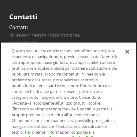
Contatti
Contatti
Numero verde Informazioni
800 097 097
Email
Questo sito utilizza cookie tecnici, per offrire una migliore
esperienza di navigazione, e, previo consenso dell’utente (o
info@onlinesim.it
altra appropriata base giuridica, ove applicabile), cookie di
profilazione e cookie analitici per ottenere statistiche e per
pubblicità mirata, proporre contenuti in linea con le
Social
preferenze dell’utente, personalizzare contenuti
pubblicitari di terze parti e consentire l’interazione con i
social, anche di terze parti. I consensi per le diverse
categorie sono indipendenti tra loro. Cliccando su
«Accetta» si acconsente all’utilizzo di tutti i cookie.
©2026 Online SIM, società del gruppo bancario ERSEL - P.IVA
Cliccando su «Impostazioni cookie» è possibile gestire le
proprie preferenze in merito all’utilizzo dei cookie.
12927410154
Chiudendo il presente banner sarà possibile proseguire la
navigazione del Sito con l’installazione dei soli cookie
tecnici. Per ulteriori informazioni consultare la
|
|
|
Informazioni legali
Dichiarazione di accessibilità
Privacy