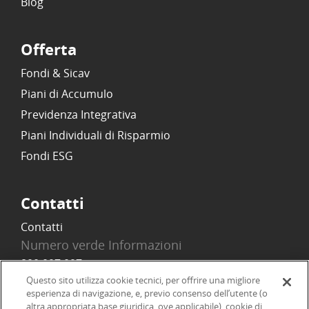
Blog
Offerta
Fondi & Sicav
Piani di Accumulo
Previdenza Integrativa
Piani Individuali di Risparmio
Fondi ESG
Contatti
Contatti
Numero verde Informazioni
800 097 097
Email
Questo sito utilizza cookie tecnici, per offrire una migliore
esperienza di navigazione, e, previo consenso dell’utente (o
info@onlinesim.it
altra appropriata base giuridica, ove applicabile), cookie di