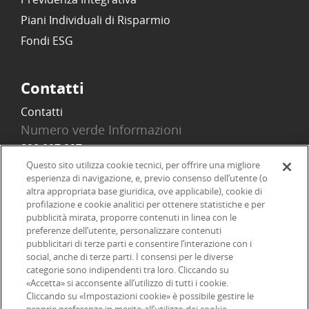
Piani Individuali di Risparmio
Fondi ESG
Contatti
Contatti
Numero verde Informazioni
800 097 097
Email
Questo sito utilizza cookie tecnici, per offrire una migliore
esperienza di navigazione, e, previo consenso dell’utente (o
info@onlinesim.it
altra appropriata base giuridica, ove applicabile), cookie di
profilazione e cookie analitici per ottenere statistiche e per
pubblicità mirata, proporre contenuti in linea con le
Social
preferenze dell’utente, personalizzare contenuti
pubblicitari di terze parti e consentire l’interazione con i
social, anche di terze parti. I consensi per le diverse
categorie sono indipendenti tra loro. Cliccando su
«Accetta» si acconsente all’utilizzo di tutti i cookie.
©2026 Online SIM, società del gruppo bancario ERSEL - P.IVA
Cliccando su «Impostazioni cookie» è possibile gestire le