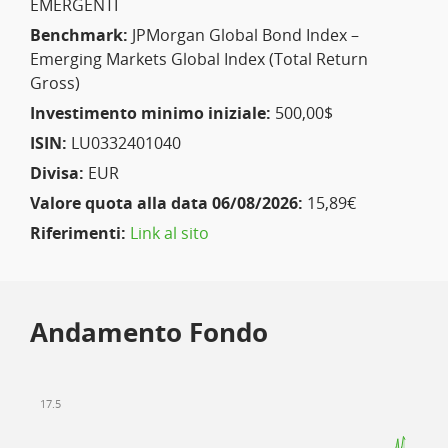
EMERGENTI
Benchmark:
JPMorgan Global Bond Index –
Emerging Markets Global Index (Total Return
Gross)
Investimento minimo iniziale:
500,00$
ISIN:
LU0332401040
Divisa:
EUR
Valore quota alla data 06/08/2026:
15,89€
Riferimenti:
Link al sito
Andamento Fondo
17.5