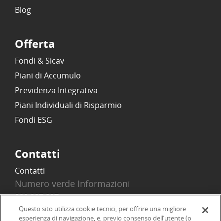
Blog
Offerta
Fondi & Sicav
Piani di Accumulo
Previdenza Integrativa
Piani Individuali di Risparmio
Fondi ESG
Contatti
Contatti
Numero verde Informazioni
800 097 097
Email
Questo sito utilizza cookie tecnici, per offrire una migliore
esperienza di navigazione, e, previo consenso dell’utente (o