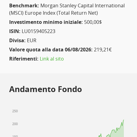
Benchmark:
Morgan Stanley Capital International
(MSCI) Europe Index (Total Return Net)
Investimento minimo iniziale:
500,00$
ISIN:
LU0159405223
Divisa:
EUR
Valore quota alla data 06/08/2026:
219,21€
Riferimenti:
Link al sito
Andamento Fondo
250
200
150