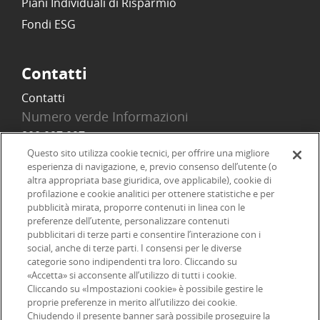
Piani Individuali di Risparmio
Fondi ESG
Contatti
Contatti
Numero verde Informazioni
800 097 097
Email
Questo sito utilizza cookie tecnici, per offrire una migliore
esperienza di navigazione, e, previo consenso dell’utente (o
info@onlinesim.it
altra appropriata base giuridica, ove applicabile), cookie di
profilazione e cookie analitici per ottenere statistiche e per
pubblicità mirata, proporre contenuti in linea con le
Social
preferenze dell’utente, personalizzare contenuti
pubblicitari di terze parti e consentire l’interazione con i
social, anche di terze parti. I consensi per le diverse
categorie sono indipendenti tra loro. Cliccando su
«Accetta» si acconsente all’utilizzo di tutti i cookie.
©2026 Online SIM, società del gruppo bancario ERSEL - P.IVA
Cliccando su «Impostazioni cookie» è possibile gestire le
proprie preferenze in merito all’utilizzo dei cookie.
12927410154
Chiudendo il presente banner sarà possibile proseguire la