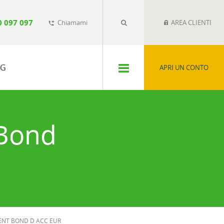
0 097 097
Chiamami
AREA CLIENTI
phone_forwarded
SG
APRI UN CONTO
 Bond
NT BOND D ACC EUR