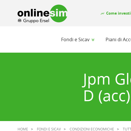
Come investi
timeline
Fondi e Sicav
Piani di A
Jpm G
D (acc)
HOME
FONDI E SICAV
CONDIZIONI ECONOMICHE
TUTT