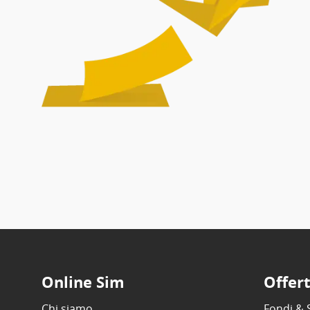
Online Sim
Offer
Chi siamo
Fondi & 