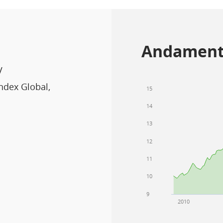
Andament
V
dex Global,
15
14
13
12
11
10
9
2010