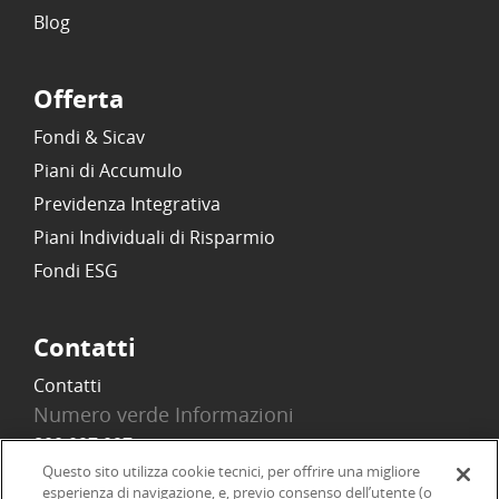
Blog
Offerta
Fondi & Sicav
Piani di Accumulo
Previdenza Integrativa
Piani Individuali di Risparmio
Fondi ESG
Contatti
Contatti
Numero verde Informazioni
800 097 097
Email
Questo sito utilizza cookie tecnici, per offrire una migliore
esperienza di navigazione, e, previo consenso dell’utente (o