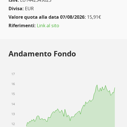
ISIN:
LU1442549025
Divisa:
EUR
Valore quota alla data 07/08/2026:
15,91€
Riferimenti:
Link al sito
Andamento Fondo
17
16
15
14
13
12