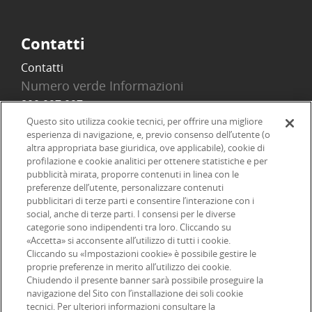
Contatti
Contatti
Numero verde Informazioni
800 097 097
Email
Questo sito utilizza cookie tecnici, per offrire una migliore
esperienza di navigazione, e, previo consenso dell’utente (o
info@onlinesim.it
altra appropriata base giuridica, ove applicabile), cookie di
profilazione e cookie analitici per ottenere statistiche e per
pubblicità mirata, proporre contenuti in linea con le
Social
preferenze dell’utente, personalizzare contenuti
pubblicitari di terze parti e consentire l’interazione con i
social, anche di terze parti. I consensi per le diverse
categorie sono indipendenti tra loro. Cliccando su
«Accetta» si acconsente all’utilizzo di tutti i cookie.
©2026 Online SIM, società del gruppo bancario ERSEL - P.IVA
Cliccando su «Impostazioni cookie» è possibile gestire le
proprie preferenze in merito all’utilizzo dei cookie.
12927410154
Chiudendo il presente banner sarà possibile proseguire la
navigazione del Sito con l’installazione dei soli cookie
tecnici. Per ulteriori informazioni consultare la
|
|
|
Informazioni legali
Dichiarazione di accessibilità
Privacy