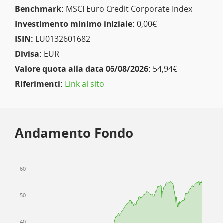
Benchmark:
MSCI Euro Credit Corporate Index
Investimento minimo iniziale:
0,00€
ISIN:
LU0132601682
Divisa:
EUR
Valore quota alla data 06/08/2026:
54,94€
Riferimenti:
Link al sito
Andamento Fondo
60
50
40