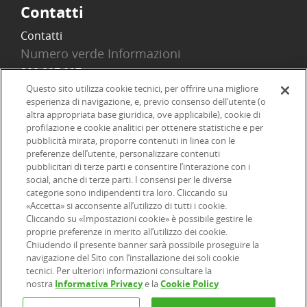
Contatti
Contatti
Numero verde Informazioni
800 097 097
Email
Questo sito utilizza cookie tecnici, per offrire una migliore
esperienza di navigazione, e, previo consenso dell’utente (o
info@onlinesim.it
altra appropriata base giuridica, ove applicabile), cookie di
profilazione e cookie analitici per ottenere statistiche e per
pubblicità mirata, proporre contenuti in linea con le
Social
preferenze dell’utente, personalizzare contenuti
pubblicitari di terze parti e consentire l’interazione con i
social, anche di terze parti. I consensi per le diverse
categorie sono indipendenti tra loro. Cliccando su
«Accetta» si acconsente all’utilizzo di tutti i cookie.
©2026 Online SIM, società del gruppo bancario ERSEL - P.IVA
Cliccando su «Impostazioni cookie» è possibile gestire le
proprie preferenze in merito all’utilizzo dei cookie.
12927410154
Chiudendo il presente banner sarà possibile proseguire la
navigazione del Sito con l’installazione dei soli cookie
tecnici. Per ulteriori informazioni consultare la
|
|
|
Informazioni legali
Dichiarazione di accessibilità
Privacy
nostra
Informativa Privacy
e la
Cookie Policy
|
|
|
|
Cookie
Arbitro ACF
Reclami
Firma digitale
FAQ e Sicurezza