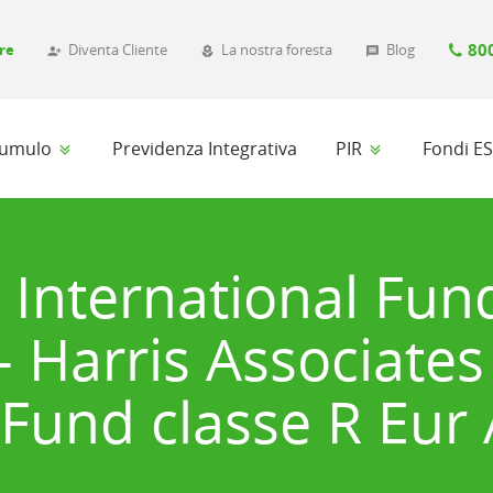
80
re
Diventa Cliente
La nostra foresta
Blog
person_add_alt_1
local_florist
message
ccumulo
Previdenza Integrativa
PIR
Fondi E
s International Fun
 - Harris Associate
 Fund classe R Eur