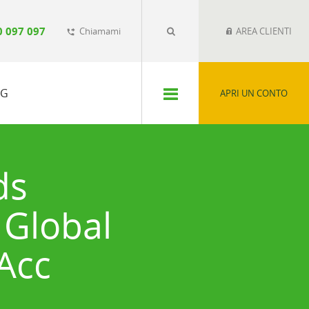
0 097 097
Chiamami
AREA CLIENTI
phone_forwarded
SG
APRI UN CONTO
ds
s Global
 Acc