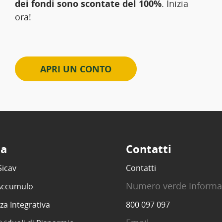
dei fondi sono scontate del 100%
. Inizia
ora!
APRI UN CONTO
ta
Contatti
Sicav
Contatti
Numero verde Informa
 Accumulo
za Integrativa
800 097 097