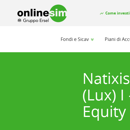
Come investi
timeline
Fondi e Sicav
Piani di A
Natixi
(Lux) I
Equity