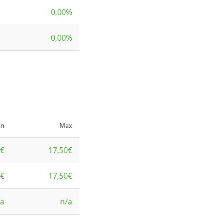
0,00%
0,00%
in
Max
0€
17,50€
0€
17,50€
/a
n/a