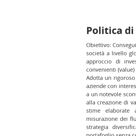
Politica d
Obiettivo: Consegui
società a livello gl
approccio di inves
convenienti (value)
Adotta un rigoroso 
aziende con interess
a un notevole sconto
alla creazione di v
stime elaborate 
misurazione dei flu
strategia diversif
portafoglio senza c