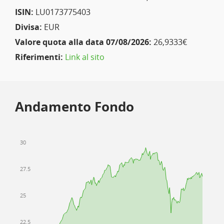
ISIN:
LU0173775403
Divisa:
EUR
Valore quota alla data 07/08/2026:
26,9333€
Riferimenti:
Link al sito
Andamento Fondo
30
27.5
25
22.5