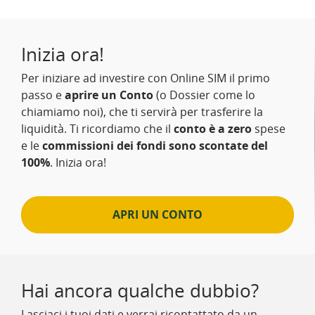
Inizia ora!
Per iniziare ad investire con Online SIM il primo
passo e
aprire un Conto
(o Dossier come lo
chiamiamo noi), che ti servirà per trasferire la
liquidità. Ti ricordiamo che il
conto è a zero
spese
e le
commissioni dei fondi sono scontate del
100%
. Inizia ora!
APRI UN CONTO
Hai ancora qualche dubbio?
Lasciaci i tuoi dati e verrai ricontattato da un