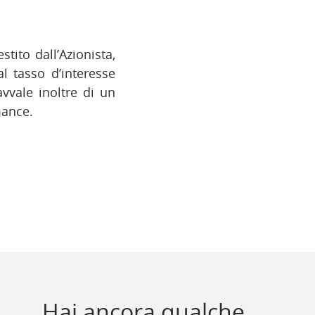
tito dall’Azionista,
l tasso d’interesse
avvale inoltre di un
mance.
Hai ancora qualche