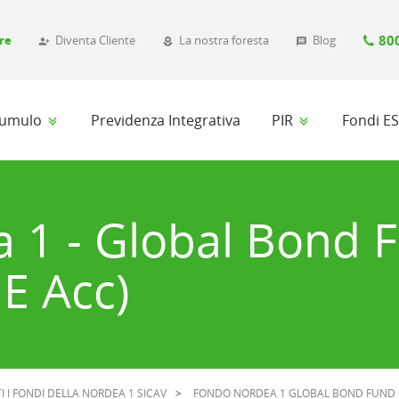
80
re
Diventa Cliente
La nostra foresta
Blog
person_add_alt_1
local_florist
message
ccumulo
Previdenza Integrativa
PIR
Fondi E
 1 - Global Bond 
 E Acc)
I I FONDI DELLA NORDEA 1 SICAV
FONDO NORDEA 1 GLOBAL BOND FUND 