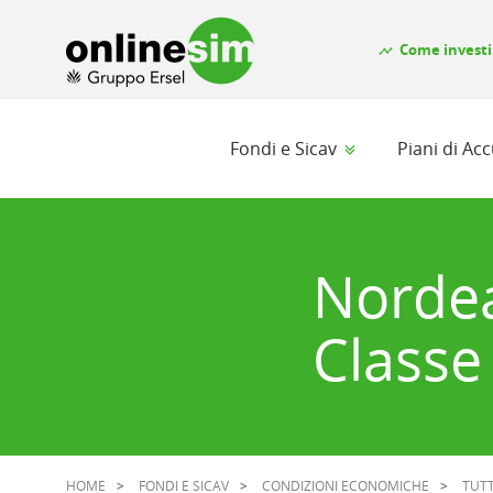
Come investi
timeline
Fondi e Sicav
Piani di A
Nordea
Classe
HOME
FONDI E SICAV
CONDIZIONI ECONOMICHE
TUTT