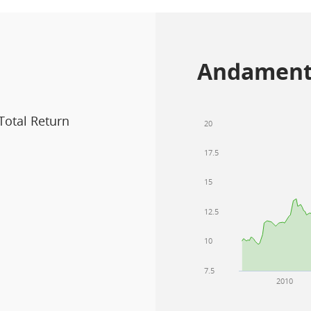
Andament
Total Return
20
17.5
15
12.5
10
7.5
2010