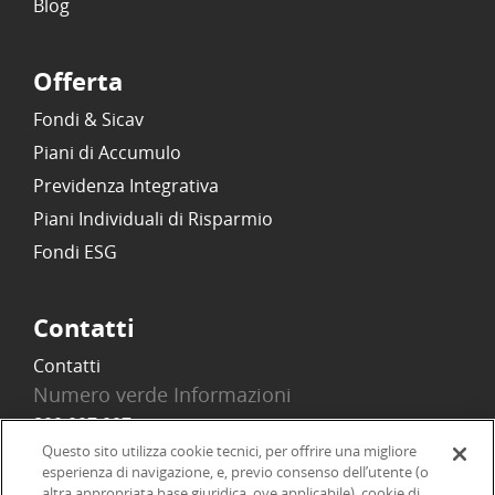
Blog
Offerta
Fondi & Sicav
Piani di Accumulo
Previdenza Integrativa
Piani Individuali di Risparmio
Fondi ESG
Contatti
Contatti
Numero verde Informazioni
800 097 097
Email
Questo sito utilizza cookie tecnici, per offrire una migliore
esperienza di navigazione, e, previo consenso dell’utente (o
info@onlinesim.it
altra appropriata base giuridica, ove applicabile), cookie di