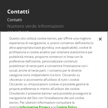
Contatti
Contatti
Numero verde Informazioni
800 097 097
Email
Questo sito utilizza cookie tecnici, per offrire una migliore
esperienza di navigazione, e, previo consenso dell’utente (o
info@onlinesim.it
altra appropriata base giuridica, ove applicabile), cookie di
profilazione e cookie analitici per ottenere statistiche e per
pubblicità mirata, proporre contenuti in linea con le
Social
preferenze dell’utente, personalizzare contenuti
pubblicitari di terze parti e consentire l’interazione con i
social, anche di terze parti. I consensi per le diverse
categorie sono indipendenti tra loro. Cliccando su
«Accetta» si acconsente all’utilizzo di tutti i cookie.
©2026 Online SIM, società del gruppo bancario ERSEL - P.IVA
Cliccando su «Impostazioni cookie» è possibile gestire le
proprie preferenze in merito all’utilizzo dei cookie.
12927410154
Chiudendo il presente banner sarà possibile proseguire la
navigazione del Sito con l’installazione dei soli cookie
tecnici. Per ulteriori informazioni consultare la
|
|
|
Informazioni legali
Dichiarazione di accessibilità
Privacy
nostra
Informativa Privacy
e la
Cookie Policy