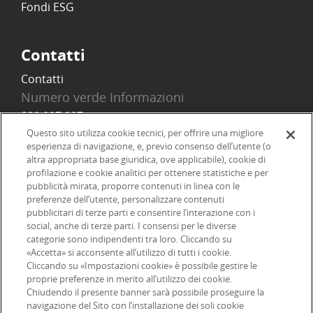
Fondi ESG
Contatti
Contatti
Numero verde Informazioni
800 097 097
Email
Questo sito utilizza cookie tecnici, per offrire una migliore
esperienza di navigazione, e, previo consenso dell’utente (o
info@onlinesim.it
altra appropriata base giuridica, ove applicabile), cookie di
profilazione e cookie analitici per ottenere statistiche e per
pubblicità mirata, proporre contenuti in linea con le
Social
preferenze dell’utente, personalizzare contenuti
pubblicitari di terze parti e consentire l’interazione con i
social, anche di terze parti. I consensi per le diverse
categorie sono indipendenti tra loro. Cliccando su
«Accetta» si acconsente all’utilizzo di tutti i cookie.
©2026 Online SIM, società del gruppo bancario ERSEL - P.IVA
Cliccando su «Impostazioni cookie» è possibile gestire le
proprie preferenze in merito all’utilizzo dei cookie.
12927410154
Chiudendo il presente banner sarà possibile proseguire la
navigazione del Sito con l’installazione dei soli cookie