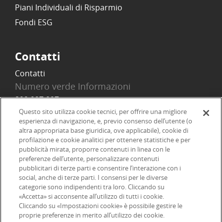
Piani Individuali di Risparmio
Fondi ESG
Contatti
Contatti
Numero verde Informazioni
800 097 097
Email
Questo sito utilizza cookie tecnici, per offrire una migliore
esperienza di navigazione, e, previo consenso dell’utente (o
info@onlinesim.it
altra appropriata base giuridica, ove applicabile), cookie di
profilazione e cookie analitici per ottenere statistiche e per
pubblicità mirata, proporre contenuti in linea con le
Social
preferenze dell’utente, personalizzare contenuti
pubblicitari di terze parti e consentire l’interazione con i
social, anche di terze parti. I consensi per le diverse
categorie sono indipendenti tra loro. Cliccando su
«Accetta» si acconsente all’utilizzo di tutti i cookie.
©2026 Online SIM, società del gruppo bancario ERSEL - P.IVA
Cliccando su «Impostazioni cookie» è possibile gestire le
proprie preferenze in merito all’utilizzo dei cookie.
12927410154