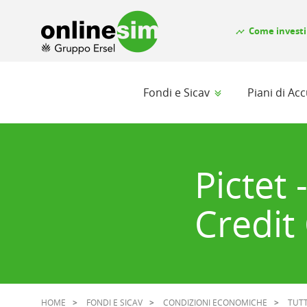
Come investi
timeline
Fondi e Sicav
Piani di A
Pictet 
Credit
HOME
FONDI E SICAV
CONDIZIONI ECONOMICHE
TUTT