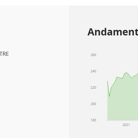
Andament
TRE
260
240
220
200
180
2021