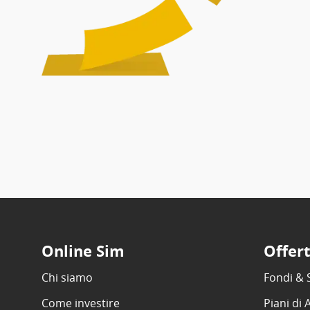
Online Sim
Offer
Chi siamo
Fondi & 
Come investire
Piani di