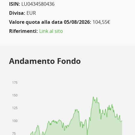
ISIN:
LU0434580436
Divisa:
EUR
Valore quota alla data 05/08/2026:
104,55€
Riferimenti:
Link al sito
Andamento Fondo
175
150
125
100
75