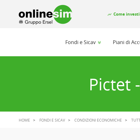
Come investi
timeline
Fondi e Sicav
Piani di A
Pictet
HOME
FONDI E SICAV
CONDIZIONI ECONOMICHE
TUTT