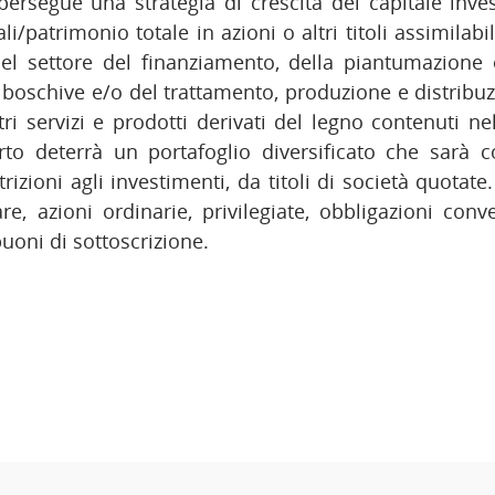
ersegue una strategia di crescita del capitale inv
tali/patrimonio totale in azioni o altri titoli assimilab
nel settore del finanziamento, della piantumazione 
i boschive e/o del trattamento, produzione e distrib
tri servizi e prodotti derivati del legno contenuti ne
arto deterrà un portafoglio diversificato che sarà c
trizioni agli investimenti, da titoli di società quotate.
are, azioni ordinarie, privilegiate, obbligazioni conve
uoni di sottoscrizione.