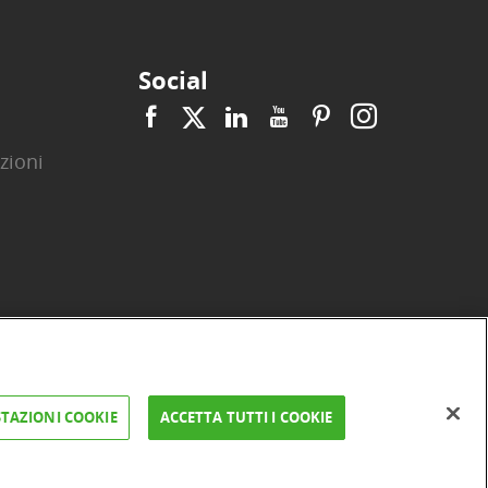
Social
zioni
|
|
|
|
|
|
ità
Privacy
Cookie
Arbitro ACF
Reclami
Firma digitale
TAZIONI COOKIE
ACCETTA TUTTI I COOKIE
FAQ e Sicurezza