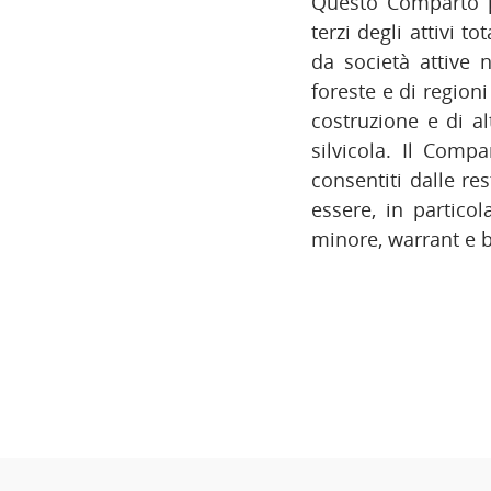
Questo Comparto p
terzi degli attivi to
da società attive 
foreste e di region
costruzione e di al
silvicola. Il Comp
consentiti dalle res
essere, in particol
minore, warrant e b