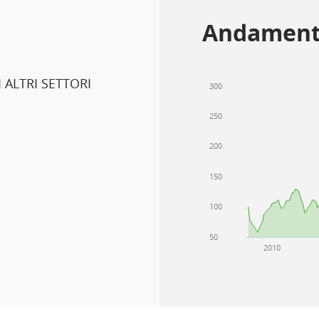
Andament
 ALTRI SETTORI
300
250
200
150
100
50
2010