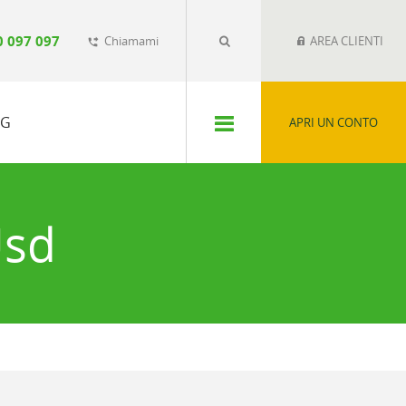
0 097 097
Chiamami
AREA CLIENTI
phone_forwarded
SG
APRI UN CONTO
Usd