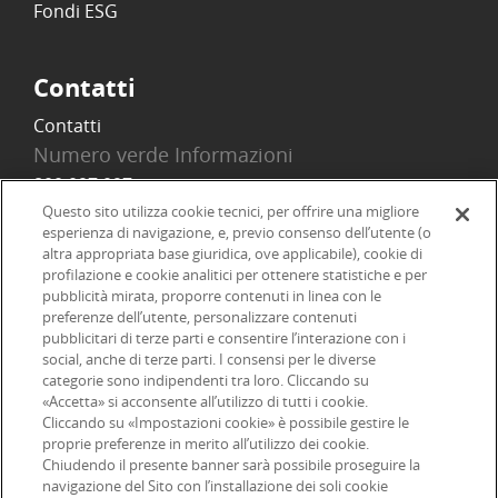
Fondi ESG
Contatti
Contatti
Numero verde Informazioni
800 097 097
Email
Questo sito utilizza cookie tecnici, per offrire una migliore
esperienza di navigazione, e, previo consenso dell’utente (o
info@onlinesim.it
altra appropriata base giuridica, ove applicabile), cookie di
profilazione e cookie analitici per ottenere statistiche e per
pubblicità mirata, proporre contenuti in linea con le
Social
preferenze dell’utente, personalizzare contenuti
pubblicitari di terze parti e consentire l’interazione con i
social, anche di terze parti. I consensi per le diverse
categorie sono indipendenti tra loro. Cliccando su
«Accetta» si acconsente all’utilizzo di tutti i cookie.
©2026 Online SIM, società del gruppo bancario ERSEL - P.IVA
Cliccando su «Impostazioni cookie» è possibile gestire le
proprie preferenze in merito all’utilizzo dei cookie.
12927410154
Chiudendo il presente banner sarà possibile proseguire la
navigazione del Sito con l’installazione dei soli cookie