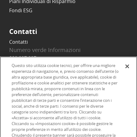
Piani Individuali di Risparmio
Fondi ESG
Contatti
Contatti
Numero verde Informazioni
800 097 097
Email
Questo sito utilizza cookie tecnici, per offrire una migliore
esperienza di navigazione, e, previo consenso dell’utente (o
info@onlinesim.it
altra appropriata base giuridica, ove applicabile), cookie di
profilazione e cookie analitici per ottenere statistiche e per
pubblicità mirata, proporre contenuti in linea con le
Social
preferenze dell’utente, personalizzare contenuti
pubblicitari di terze parti e consentire l’interazione con i
social, anche di terze parti. I consensi per le diverse
categorie sono indipendenti tra loro. Cliccando su
«Accetta» si acconsente all’utilizzo di tutti i cookie.
©2026 Online SIM, società del gruppo bancario ERSEL - P.IVA
Cliccando su «Impostazioni cookie» è possibile gestire le
proprie preferenze in merito all’utilizzo dei cookie.
12927410154
Chiudendo il presente banner sarà possibile proseguire la