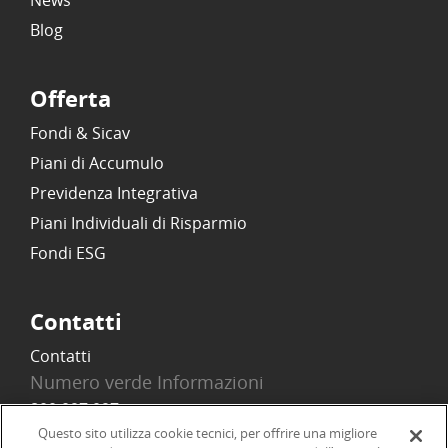
News
Blog
Offerta
Fondi & Sicav
Piani di Accumulo
Previdenza Integrativa
Piani Individuali di Risparmio
Fondi ESG
Contatti
Contatti
Numero verde Informazioni
800 097 097
Email
Questo sito utilizza cookie tecnici, per offrire una migliore