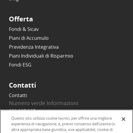
Offerta
Fondi & Sicav
Piani di Accumulo
Previdenza Integrativa
Piani Individuali di Risparmio
Fondi ESG
Contatti
Contatti
Numero verde Informazioni
800 097 097
Email
Questo sito utilizza cookie tecnici, per offrire una migliore
esperienza di navigazione, e, previo consenso dell’utente (o
info@onlinesim.it
altra appropriata base giuridica, ove applicabile), cookie di