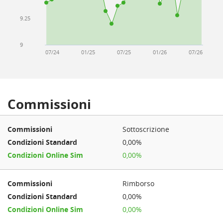
9.25
9
07/24
01/25
07/25
01/26
07/26
Commissioni
Sottoscrizione
0,00%
0,00%
Rimborso
0,00%
0,00%