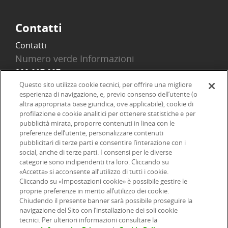
Contatti
Contatti
Numero verde Informazioni
800 097 097
Email
Questo sito utilizza cookie tecnici, per offrire una migliore
esperienza di navigazione, e, previo consenso dell’utente (o
info@onlinesim.it
altra appropriata base giuridica, ove applicabile), cookie di
profilazione e cookie analitici per ottenere statistiche e per
pubblicità mirata, proporre contenuti in linea con le
Social
preferenze dell’utente, personalizzare contenuti
pubblicitari di terze parti e consentire l’interazione con i
social, anche di terze parti. I consensi per le diverse
categorie sono indipendenti tra loro. Cliccando su
«Accetta» si acconsente all’utilizzo di tutti i cookie.
©2026 Online SIM, società del gruppo bancario ERSEL - P.IVA
Cliccando su «Impostazioni cookie» è possibile gestire le
proprie preferenze in merito all’utilizzo dei cookie.
12927410154
Chiudendo il presente banner sarà possibile proseguire la
navigazione del Sito con l’installazione dei soli cookie
tecnici. Per ulteriori informazioni consultare la
|
|
|
Informazioni legali
Dichiarazione di accessibilità
Privacy