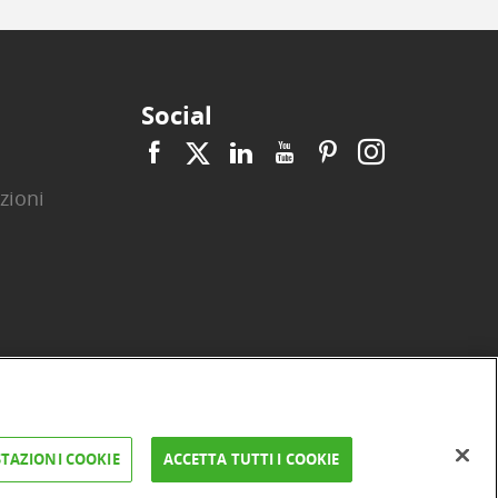
Social
zioni
|
|
|
|
|
|
ità
Privacy
Cookie
Arbitro ACF
Reclami
Firma digitale
TAZIONI COOKIE
ACCETTA TUTTI I COOKIE
FAQ e Sicurezza