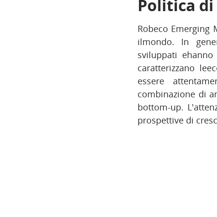
Politica d
Robeco Emerging Ma
ilmondo. In gene
sviluppati ehanno 
caratterizzano le
essere attentame
combinazione di an
bottom-up. L'atten
prospettive di cres