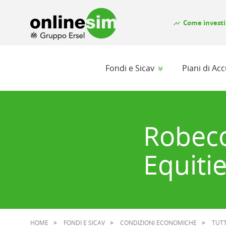
Come investi
timeline
Fondi e Sicav
Piani di A
Robec
Equiti
HOME
FONDI E SICAV
CONDIZIONI ECONOMICHE
TUTT