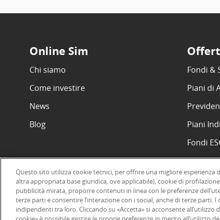
Online Sim
Offer
Chi siamo
Fondi & 
Come investire
Piani di
News
Previden
Blog
Piani Ind
Fondi E
Questo sito utilizza cookie tecnici, per offrire una migliore esperienza 
altra appropriata base giuridica, ove applicabile), cookie di profilazione
pubblicità mirata, proporre contenuti in linea con le preferenze dell’ut
©2026 Online SIM, società del gruppo bancario ERSEL - P.IVA 12927
terze parti e consentire l’interazione con i social, anche di terze parti. 
indipendenti tra loro. Cliccando su «Accetta» si acconsente all’utilizzo d
cookie» è possibile gestire le proprie preferenze in merito all’utilizzo 