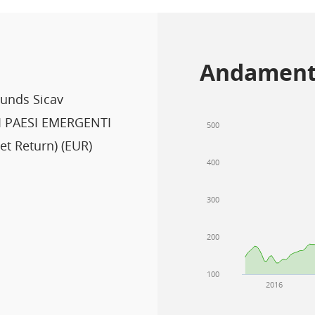
Andament
unds Sicav
 PAESI EMERGENTI
500
t Return) (EUR)
400
300
200
100
2016