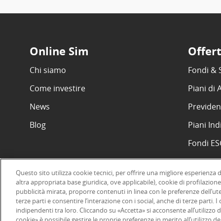
Online Sim
Offer
Chi siamo
Fondi & 
Come investire
Piani di
News
Previden
Blog
Piani Ind
Fondi E
Questo sito utilizza cookie tecnici, per offrire una migliore esperienza 
altra appropriata base giuridica, ove applicabile), cookie di profilazione
pubblicità mirata, proporre contenuti in linea con le preferenze dell’ut
©2026 Online SIM, società del gruppo bancario ERSEL - P.IVA 12927
terze parti e consentire l’interazione con i social, anche di terze parti. 
indipendenti tra loro. Cliccando su «Accetta» si acconsente all’utilizzo d
cookie» è possibile gestire le proprie preferenze in merito all’utilizzo 