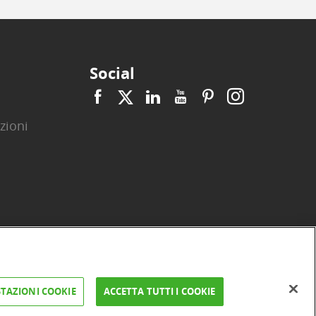
Social
zioni
|
|
|
|
|
|
ità
Privacy
Cookie
Arbitro ACF
Reclami
Firma digitale
TAZIONI COOKIE
ACCETTA TUTTI I COOKIE
FAQ e Sicurezza