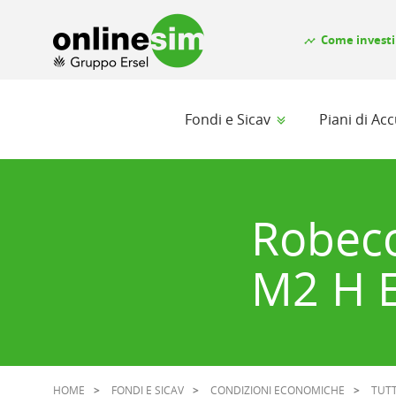
Come investi
timeline
Fondi e Sicav
Piani di A
Robeco
M2 H E
HOME
FONDI E SICAV
CONDIZIONI ECONOMICHE
TUTT