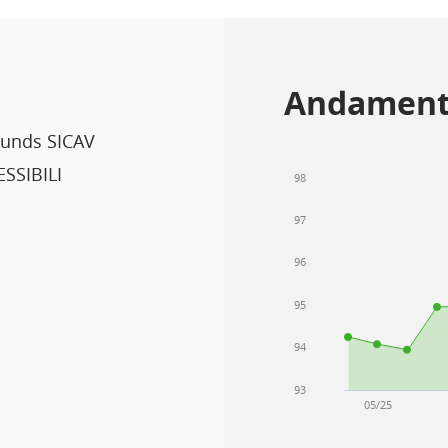
Andament
Funds SICAV
SSIBILI
98
97
96
95
94
93
05/25