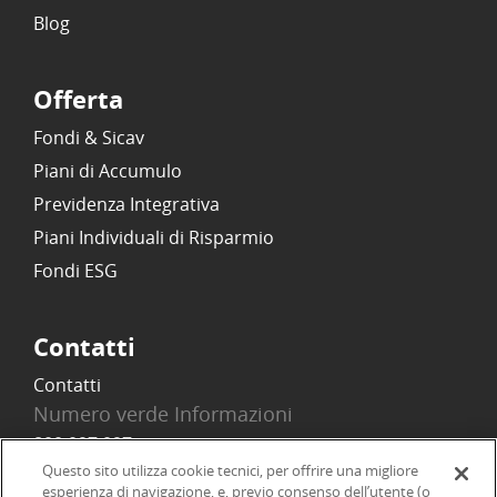
Blog
Offerta
Fondi & Sicav
Piani di Accumulo
Previdenza Integrativa
Piani Individuali di Risparmio
Fondi ESG
Contatti
Contatti
Numero verde Informazioni
800 097 097
Email
Questo sito utilizza cookie tecnici, per offrire una migliore
esperienza di navigazione, e, previo consenso dell’utente (o