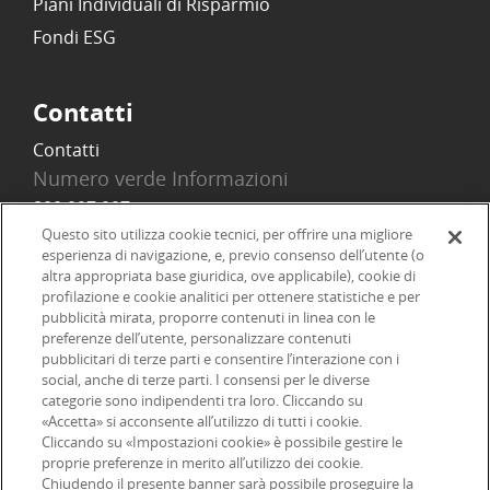
Piani Individuali di Risparmio
Fondi ESG
Contatti
Contatti
Numero verde Informazioni
800 097 097
Email
Questo sito utilizza cookie tecnici, per offrire una migliore
esperienza di navigazione, e, previo consenso dell’utente (o
info@onlinesim.it
altra appropriata base giuridica, ove applicabile), cookie di
profilazione e cookie analitici per ottenere statistiche e per
pubblicità mirata, proporre contenuti in linea con le
Social
preferenze dell’utente, personalizzare contenuti
pubblicitari di terze parti e consentire l’interazione con i
social, anche di terze parti. I consensi per le diverse
categorie sono indipendenti tra loro. Cliccando su
«Accetta» si acconsente all’utilizzo di tutti i cookie.
©2026 Online SIM, società del gruppo bancario ERSEL - P.IVA
Cliccando su «Impostazioni cookie» è possibile gestire le
proprie preferenze in merito all’utilizzo dei cookie.
12927410154
Chiudendo il presente banner sarà possibile proseguire la