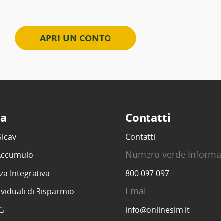
APRI UN CONTO
ta
Contatti
Sicav
Contatti
Numero verde Informa
 Accumulo
za Integrativa
800 097 097
Email
ividuali di Risparmio
SG
info@onlinesim.it