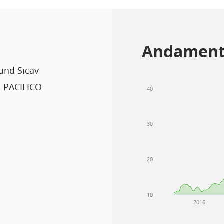
Andament
Fund Sicav
 PACIFICO
40
30
20
10
2016