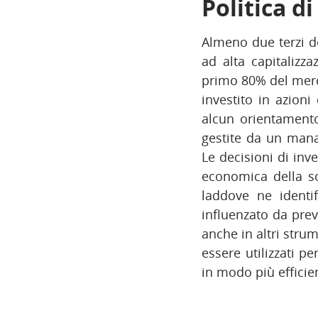
Politica d
Almeno due terzi de
ad alta capitalizza
primo 80% del merc
investito in azion
alcun orientamento 
gestite da un mana
Le decisioni di inv
economica della so
laddove ne identi
influenzato da prev
anche in altri strum
essere utilizzati pe
in modo più efficie