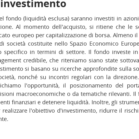
i investimento
l fondo (liquidità esclusa) saranno investiti in azion
zione. Al momento dell'acquisto, si ritiene che le s
ato europeo per capitalizzazione di borsa. Almeno il
i di società costituite nello Spazio Economico Europ
specifico in termini di settore. Il fondo investe in
gement credibile, che riteniamo siano state sottova
estimento si basano su ricerche approfondite sulla sol
cietà, nonché su incontri regolari con la direzione
fichiamo l'opportunità, il posizionamento del port
isioni macroeconomiche o da tematiche rilevanti. Il
enti finanziari e detenere liquidità. Inoltre, gli strum
r realizzare l'obiettivo d'investimento, ridurre il risch
nte.