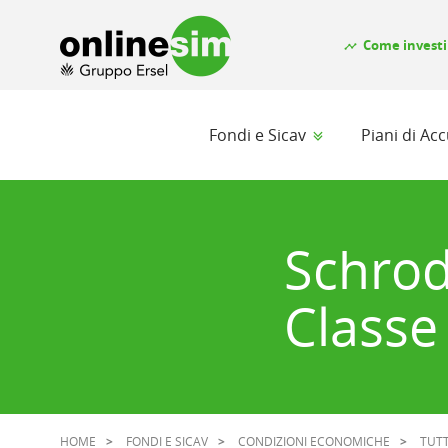
Come investi
timeline
Fondi e Sicav
Piani di A
Schrod
Classe
HOME
FONDI E SICAV
CONDIZIONI ECONOMICHE
TUTT