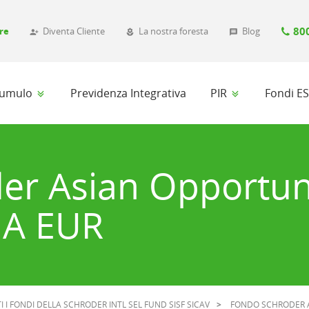
80
re
Diventa Cliente
La nostra foresta
Blog
person_add_alt_1
local_florist
message
ccumulo
Previdenza Integrativa
PIR
Fondi E
er Asian Opportun
 A EUR
I I FONDI DELLA SCHRODER INTL SEL FUND SISF SICAV
FONDO SCHRODER A