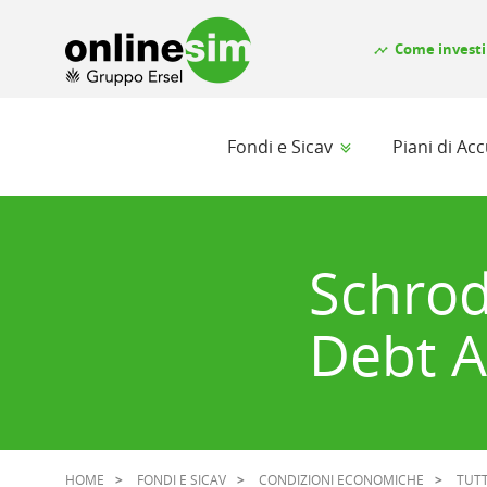
Come investi
timeline
Fondi e Sicav
Piani di A
Schrod
Debt A
HOME
FONDI E SICAV
CONDIZIONI ECONOMICHE
TUTT