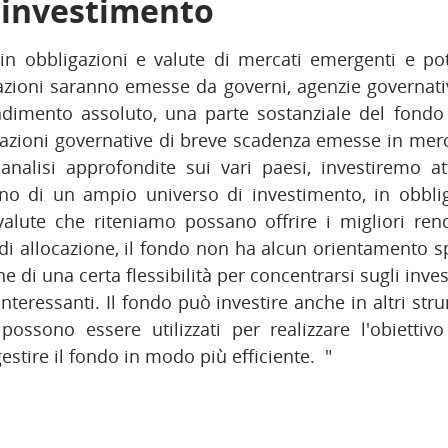
i investimento
 in obbligazioni e valute di mercati emergenti e po
gazioni saranno emesse da governi, agenzie governativ
dimento assoluto, una parte sostanziale del fondo
gazioni governative di breve scadenza emesse in merca
analisi approfondite sui vari paesi, investiremo a
erno di un ampio universo di investimento, in obbli
 valute che riteniamo possano offrire i migliori ren
i di allocazione, il fondo non ha alcun orientamento sp
e di una certa flessibilità per concentrarsi sugli inve
nteressanti. Il fondo può investire anche in altri stru
 possono essere utilizzati per realizzare l'obiettiv
 gestire il fondo in modo più efficiente. "