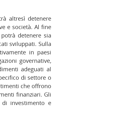
trà altresì detenere
e e società. Al fine
 potrà detenere sia
ti sviluppati. Sulla
ttivamente in paesi
gazioni governative,
dimenti adeguati al
ecifico di settore o
stimenti che offrono
menti finanziari. Gli
o di investimento e