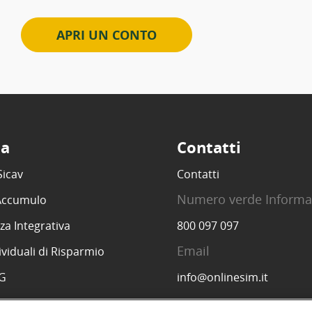
APRI UN CONTO
ta
Contatti
Sicav
Contatti
Numero verde Informa
 Accumulo
za Integrativa
800 097 097
Email
ividuali di Risparmio
SG
info@onlinesim.it