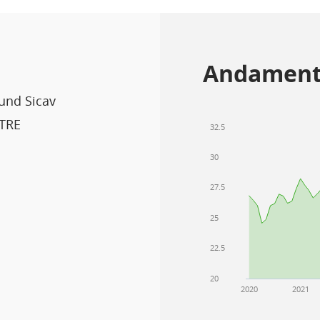
Andament
Fund Sicav
TRE
32.5
30
27.5
25
22.5
20
2020
2021