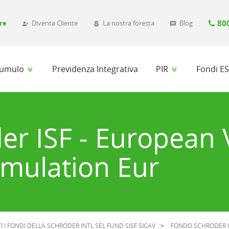
80
re
Diventa Cliente
La nostra foresta
Blog
person_add_alt_1
local_florist
message
ccumulo
Previdenza Integrativa
PIR
Fondi E
er ISF - European 
mulation Eur
I I FONDI DELLA SCHRODER INTL SEL FUND SISF SICAV
FONDO SCHRODER I