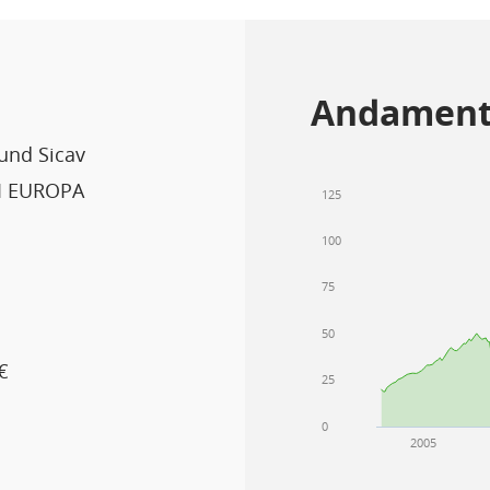
Andament
Fund Sicav
I EUROPA
125
100
75
50
€
25
0
2005