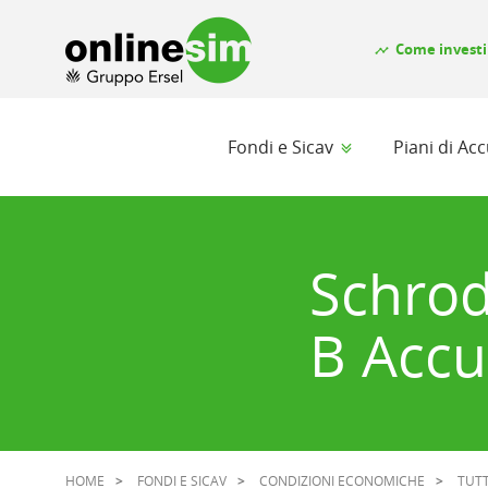
Come investi
timeline
Fondi e Sicav
Piani di A
Schrod
B Accu
HOME
FONDI E SICAV
CONDIZIONI ECONOMICHE
TUTT