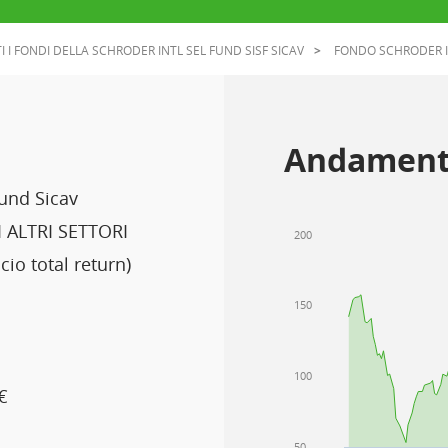
I I FONDI DELLA SCHRODER INTL SEL FUND SISF SICAV
FONDO SCHRODER I
Andament
Fund Sicav
 ALTRI SETTORI
200
io total return)
150
100
€
50