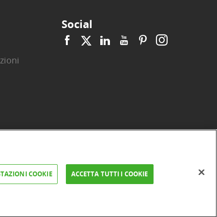
Social
zioni
|
|
|
|
|
|
ità
Privacy
Cookie
Arbitro ACF
Reclami
Firma digitale
TAZIONI COOKIE
ACCETTA TUTTI I COOKIE
FAQ e Sicurezza