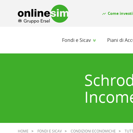
Come investi
timeline
Fondi e Sicav
Piani di A
Schrod
Incom
HOME
FONDI E SICAV
CONDIZIONI ECONOMICHE
TUTT