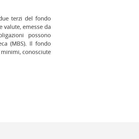
due terzi del fondo
se valute, emesse da
bligazioni possono
teca (MBS). Il fondo
g minimi, conosciute