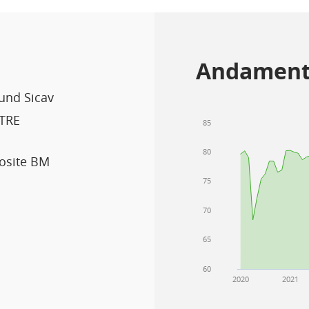
Andament
Fund Sicav
TRE
85
80
osite BM
75
70
65
60
2020
2021