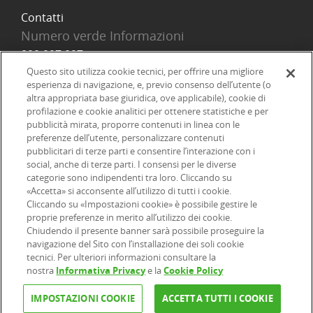
Contatti
Numero verde Informazioni
800 097 097
Email
Questo sito utilizza cookie tecnici, per offrire una migliore
esperienza di navigazione, e, previo consenso dell’utente (o
info@onlinesim.it
altra appropriata base giuridica, ove applicabile), cookie di
profilazione e cookie analitici per ottenere statistiche e per
pubblicità mirata, proporre contenuti in linea con le
Social
preferenze dell’utente, personalizzare contenuti
pubblicitari di terze parti e consentire l’interazione con i
social, anche di terze parti. I consensi per le diverse
categorie sono indipendenti tra loro. Cliccando su
«Accetta» si acconsente all’utilizzo di tutti i cookie.
©2026 Online SIM, società del gruppo bancario ERSEL - P.IVA
Cliccando su «Impostazioni cookie» è possibile gestire le
proprie preferenze in merito all’utilizzo dei cookie.
12927410154
Chiudendo il presente banner sarà possibile proseguire la
navigazione del Sito con l’installazione dei soli cookie
tecnici. Per ulteriori informazioni consultare la
|
|
|
Informazioni legali
Dichiarazione di accessibilità
Privacy
nostra
Informativa Privacy
e la
Cookie Policy
|
|
|
|
Cookie
Arbitro ACF
Reclami
Firma digitale
FAQ e Sicurezza
IMPOSTAZIONI COOKIE
ACCETTA TUTTI I COOKIE