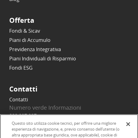
Offerta
Fondi & Sicav
Piani di Accumulo
Previdenza Integrativa
Piani Individuali di Risparmio
Fondi ESG
Contatti
Contatti
Numero verde Informazioni
800 097 097
Email
Questo sito utilizza cookie tecnici, per offrire una migliore
esperienza di navigazione, e, previo consenso dell’utente (o
info@onlinesim.it
altra appropriata base giuridica, ove applicabile), cookie di